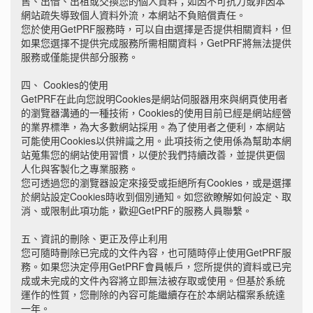
售、出借、出租或交換您的個人資料；如因不可抗力或非因本
網站疏失導致個人資料外流，本網站不負賠償責任。
您於使用GetPRF服務時，可以自由選擇是否提供相關資料，但
如果您選擇不提供完成服務所需相關資料，GetPRF將無法提供
服務或僅能提供部分服務。
四、 Cookies的使用
GetPRF在此向您說明Cookies是網站伺服器用來與網頁使用者
的瀏覽器溝通的一種技術，Cookies的使用目前已經是網站經營
的業界標準，為大多數網站採用。為了使用者之便利，本網站
可能使用Cookies以供辨識之用。此項技術之使用係為幫助本網
站蒐集您的網站使用習慣，以便於我們持續改善，並提供更個
人化與客製化之專業服務。
您可透過您的瀏覽器設定來接受或拒絕所有Cookies，或是選擇
於網站設定Cookies時收到個別通知。如您欲瞭解如何設定、取
消、或限制此項功能，歡迎GetPRF的服務人員聯繫。
五、資訊的刪除、更正及停止利用
您可隨時刪除已完成的文件內容，也可隨時停止使用GetPRF服
務。如果您決定停用GetPRF會員帳戶，您所提供的資料或已完
成或未完成的文件內容將立即無法被存取或使用。但基於系統
運作的性質，您刪除的內容可能繼續存在於本網站檔案系統達
一年。