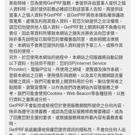
某些時候，您為使用GetPRF服務，會提供非由當事人提供之個
人資料時，請於提供前務必確認已對該當事人告知，將提供該
當事人之個人資料予GetPRF，且GetPRF將依本隱私權保護政
策蒐集、處理及利用其個人資料。若您欠缺提供之合法權限，
請您切勿提供他人個人資料。GetPRF對上開資料將不負擔任何
責任，因此等資料所導致本網站之損失亦將依法向您求償。
除非事先說明並已取得您的單獨書面同意、或依相關法律規
定，本網站不會將您提供的個人資料提供予第三人、或移作其
他目的使用。
另外，於您使用本網站的過程中，本網站之伺服器將自動記錄
以下資料，包括但不限於：您的ISP(Internet Service
Provider)、電腦IP位址、所使用之網域、瀏覽器及操作系統、
登錄本網站之日期、使用情形與週期，以及其它有關網路流量
相關之資訊。我們可能會將上開資料用於分析、衡估使用者之
點閱率、瀏覽習慣等，以作為我們改進網站內容暨服務之參
考。我們可能會使用Cookies、Web Beacon等各種技術，以進
行資料之彙集或分析。
GetPRF不會監控或檢視您於使用服務期間所提供之任何內容，
除非為遵守法律義務，或認為您違反服務條款需要確認，或為
了回應您對支援的要求，或根據服務條款所載內容有義務查看
時。
GetPRF承諾嚴謹地保護您提供資訊的隱私性，不會向任何人出