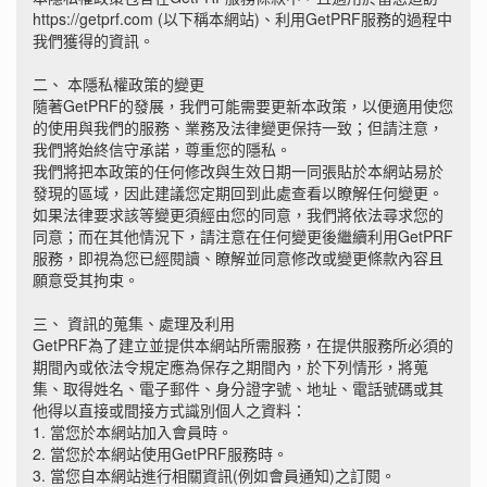
https://getprf.com (以下稱本網站)、利用GetPRF服務的過程中
我們獲得的資訊。
二、 本隱私權政策的變更
隨著GetPRF的發展，我們可能需要更新本政策，以便適用使您
的使用與我們的服務、業務及法律變更保持一致；但請注意，
我們將始終信守承諾，尊重您的隱私。
我們將把本政策的任何修改與生效日期一同張貼於本網站易於
發現的區域，因此建議您定期回到此處查看以瞭解任何變更。
如果法律要求該等變更須經由您的同意，我們將依法尋求您的
同意；而在其他情況下，請注意在任何變更後繼續利用GetPRF
服務，即視為您已經閱讀、瞭解並同意修改或變更條款內容且
願意受其拘束。
三、 資訊的蒐集、處理及利用
GetPRF為了建立並提供本網站所需服務，在提供服務所必須的
期間內或依法令規定應為保存之期間內，於下列情形，將蒐
集、取得姓名、電子郵件、身分證字號、地址、電話號碼或其
他得以直接或間接方式識別個人之資料：
1. 當您於本網站加入會員時。
2. 當您於本網站使用GetPRF服務時。
3. 當您自本網站進行相關資訊(例如會員通知)之訂閱。